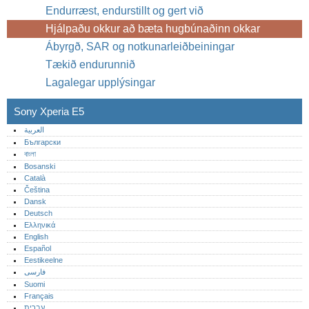
Endurræst, endurstillt og gert við
Hjálpaðu okkur að bæta hugbúnaðinn okkar
Ábyrgð, SAR og notkunarleiðbeiningar
Tækið endurunnið
Lagalegar upplýsingar
Sony Xperia E5
العربية
Български
বাংলা
Bosanski
Català
Čeština
Dansk
Deutsch
Ελληνικά
English
Español
Eestikeelne
فارسی
Suomi
Français
עברית