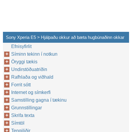
Sony Xperia E5 > Hjálpaðu okkur að bæta hugbúnaðinn okkar
Efnisyfirlit
Síminn tekinn í notkun
Öryggi tækis
Undirstöðuatriðin
Rafhlaða og viðhald
Forrit sótt
Internet og símkerfi
Samstilling gagna í tækinu
Grunnstillingar
Skrifa texta
Símtöl
Tengiliðir