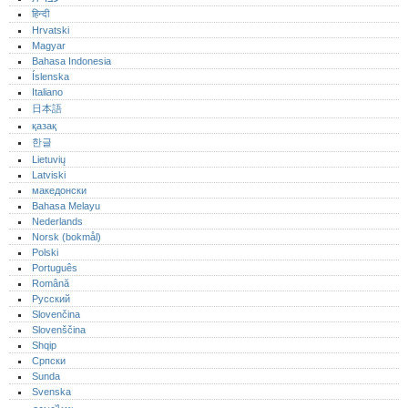
हिन्दी
Hrvatski
Magyar
Bahasa Indonesia
Íslenska
Italiano
日本語
қазақ
한글
Lietuvių
Latviski
македонски
Bahasa Melayu
Nederlands
Norsk (bokmål)‎
Polski
Português‎
Română
Русский
Slovenčina
Slovenščina
Shqip
Српски
Sunda
Svenska