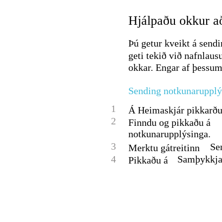
Hjálpaðu okkur a
Þú getur kveikt á send
geti tekið við nafnlau
okkar. Engar af þessu
Sending notkunarupplý
1
Á Heimaskjár pikkarðu 
2
Finndu og pikkaðu á
notkunarupplýsinga.
3
Se
Merktu gátreitinn
4
Samþykkja
Pikkaðu á