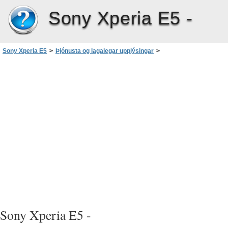
Sony Xperia E5 -
Sony Xperia E5
>
Þjónusta og lagalegar upplýsingar
>
Hjálpaðu okkur að bæta hugbúnaðinn okkar
Sony Xperia E5 -