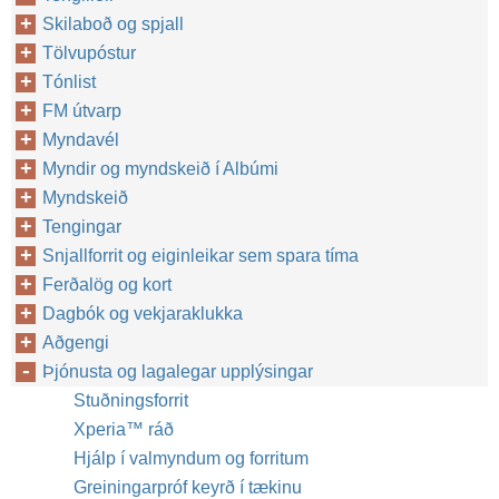
Skilaboð og spjall
Tölvupóstur
Tónlist
FM útvarp
Myndavél
Myndir og myndskeið í Albúmi
Myndskeið
Tengingar
Snjallforrit og eiginleikar sem spara tíma
Ferðalög og kort
Dagbók og vekjaraklukka
Aðgengi
Þjónusta og lagalegar upplýsingar
Stuðningsforrit
Xperia™‎ ráð
Hjálp í valmyndum og forritum
Greiningarpróf keyrð í tækinu