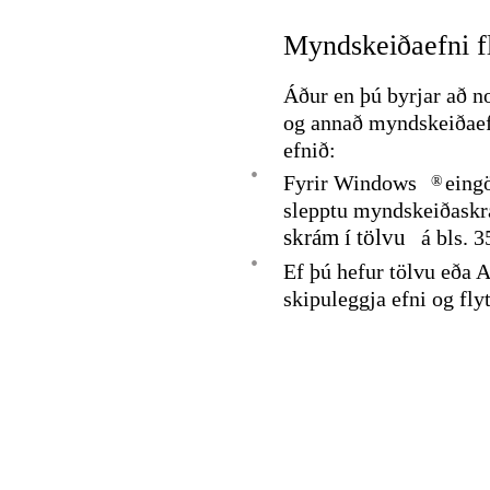
Myndskeiðaefni flu
Áður en þú byrjar að no
og annað myndskeiðaefni
efnið:
•
Fyrir Windows
eing
®
slepptu myndskeiðaskrám
skrám í tölvu
á bls. 3
•
Ef þú hefur tölvu eða 
skipuleggja efni og fly