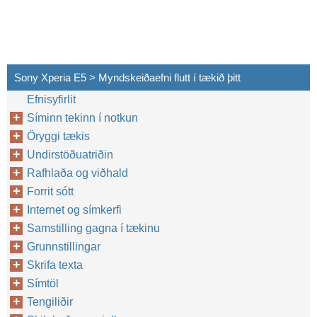
Sony Xperia E5 > Myndskeiðaefni flutt í tækið þitt
Efnisyfirlit
Síminn tekinn í notkun
Öryggi tækis
Undirstöðuatriðin
Rafhlaða og viðhald
Forrit sótt
Internet og símkerfi
Samstilling gagna í tækinu
Grunnstillingar
Skrifa texta
Símtöl
Tengiliðir