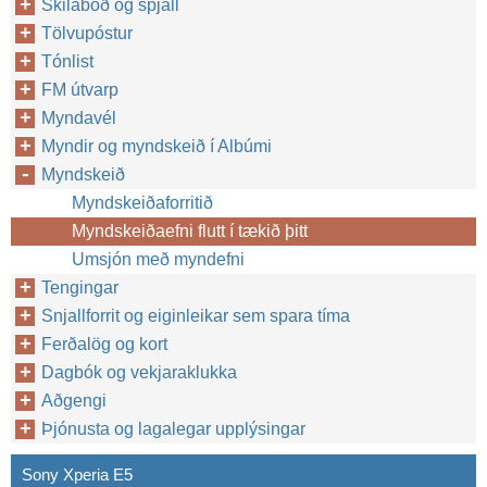
Skilaboð og spjall
Tölvupóstur
Tónlist
FM útvarp
Myndavél
Myndir og myndskeið í Albúmi
Myndskeið
Myndskeiðaforritið
Myndskeiðaefni flutt í tækið þitt
Umsjón með myndefni
Tengingar
Snjallforrit og eiginleikar sem spara tíma
Ferðalög og kort
Dagbók og vekjaraklukka
Aðgengi
Þjónusta og lagalegar upplýsingar
Sony Xperia E5