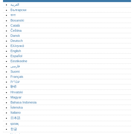
العربية
Български
বাংলা
Bosanski
Català
Čeština
Dansk
Deutsch
Ελληνικά
English
Español
Eestikeelne
فارسی
Suomi
Français
עברית
हिन्दी
Hrvatski
Magyar
Bahasa Indonesia
Íslenska
Italiano
日本語
қазақ
한글