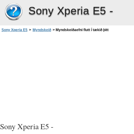
Sony Xperia E5 -
Sony Xperia E5
>
Myndskeið
>
Myndskeiðaefni flutt í tækið þitt
Sony Xperia E5 -