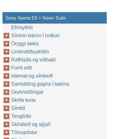
Sony Xperia E5 > News Suite
Efnisyfirlit
Síminn tekinn í notkun
Öryggi tækis
Undirstöðuatriðin
Rafhlaða og viðhald
Forrit sótt
Internet og símkerfi
Samstilling gagna í tækinu
Grunnstillingar
Skrifa texta
Símtöl
Tengiliðir
Skilaboð og spjall
Tölvupóstur