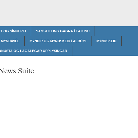
T OG SÍMKERFI
SAMSTILLING GAGNA Í TÆKINU
MYNDAVÉL
MYNDIR OG MYNDSKEIÐ Í ALBÚMI
MYNDSKEIÐ
ÓNUSTA OG LAGALEGAR UPPLÝSINGAR
News Suite