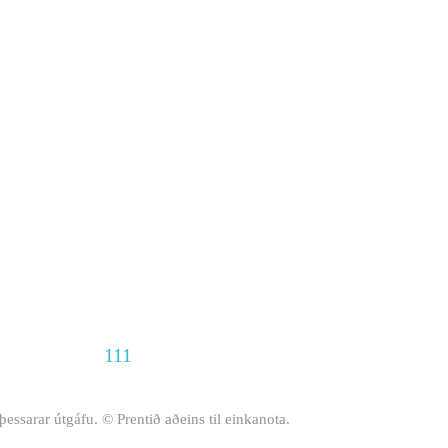
111
 þessarar útgáfu. © Prentið aðeins til einkanota.