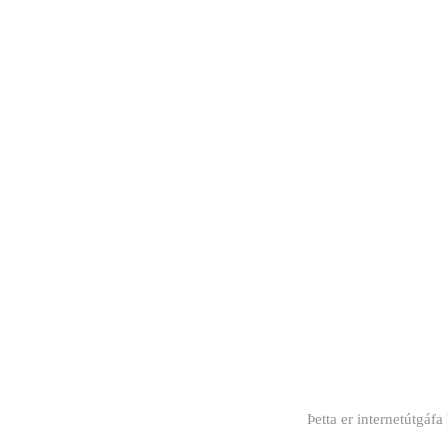
Þetta er internetútgáfa