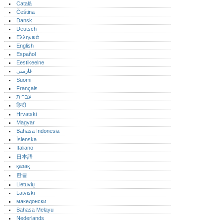
Català
Čeština
Dansk
Deutsch
Ελληνικά
English
Español
Eestikeelne
فارسی
Suomi
Français
עברית
हिन्दी
Hrvatski
Magyar
Bahasa Indonesia
Íslenska
Italiano
日本語
қазақ
한글
Lietuvių
Latviski
македонски
Bahasa Melayu
Nederlands