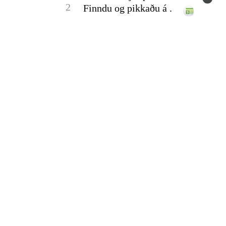
2
Finndu og pikkaðu á .