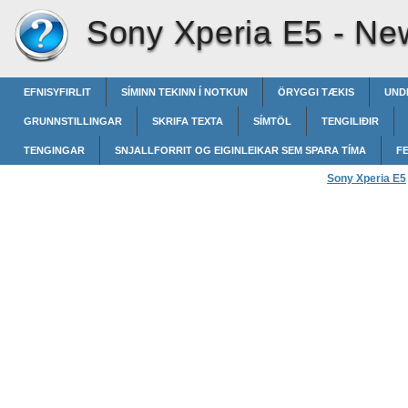
Sony Xperia E5 -
New
EFNISYFIRLIT
SÍMINN TEKINN Í NOTKUN
ÖRYGGI TÆKIS
UND
GRUNNSTILLINGAR
SKRIFA TEXTA
SÍMTÖL
TENGILIÐIR
TENGINGAR
SNJALLFORRIT OG EIGINLEIKAR SEM SPARA TÍMA
F
Sony Xperia E5