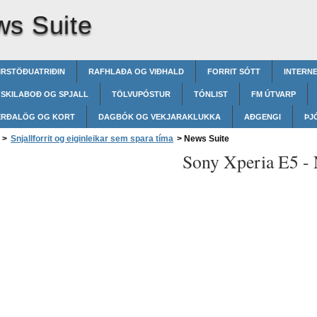
s Suite
IRSTÖÐUATRIÐIN
RAFHLAÐA OG VIÐHALD
FORRIT SÓTT
INTERNE
SKILABOÐ OG SPJALL
TÖLVUPÓSTUR
TÓNLIST
FM ÚTVARP
ERÐALÖG OG KORT
DAGBÓK OG VEKJARAKLUKKA
AÐGENGI
ÞJ
>
Snjallforrit og eiginleikar sem spara tíma
>
News Suite
Sony Xperia E5 -