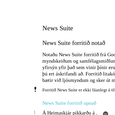
News Suite
News Suite forritið notað
Notaðu News Suite forritið frá Goo
myndskeiðum og samfélagsmiðlum 
yfirsýn yfir það sem vinir þínir e
þú ert áskrifandi að. Forritið lita
bætir við ljósmyndum og sker út m
Forritið News Suite er ekki fáanlegt á
News Suite forritið opnað
1
Á Heimaskjár pikkarðu á .