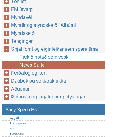
Tónlist
FM útvarp
Myndavél
Myndir og myndskeið í Albúmi
Myndskeið
Tengingar
Snjallforrit og eiginleikar sem spara tíma
Tækið notað sem veski
News Suite
Ferðalög og kort
Dagbók og vekjaraklukka
Aðgengi
Þjónusta og lagalegar upplýsingar
Sony Xperia E5
العربية
Български
বাংলা
Bosanski