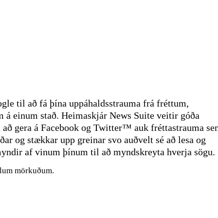
gle til að fá þína uppáhaldsstrauma frá fréttum,
á einum stað. Heimaskjár News Suite veitir góða
ru að gera á Facebook og Twitter™ auk fréttastrauma s
kóðar og stækkar upp greinar svo auðvelt sé að lesa og
yndir af vinum þínum til að myndskreyta hverja sögu.
 öllum mörkuðum.